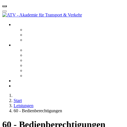
Startseite ATV
Kontakt
Leitbild
Portfolio
Leistungen
10 - Gefahrgut
20 - Fachkunde
40 - Fachseminare
50 - Berufskraftfahrerqualifikation
60 - Bedienberechtigungen
80 - Agentur
Anfahrt
Karriere
Start
Leistungen
60 - Bedienberechtigungen
60 - Bedienberechtigungen