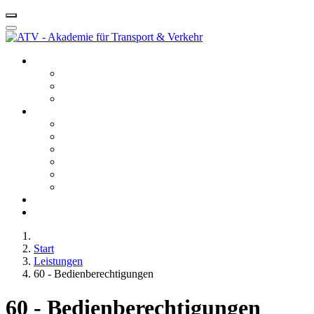
Startseite ATV
Kontakt
Leitbild
Portfolio
Leistungen
10 - Gefahrgut
20 - Fachkunde
40 - Fachseminare
50 - Berufskraftfahrerqualifikation
60 - Bedienberechtigungen
80 - Agentur
Anfahrt
Karriere
Start
Leistungen
60 - Bedienberechtigungen
60 - Bedienberechtigungen