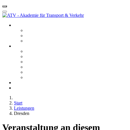
Startseite ATV
Kontakt
Leitbild
Portfolio
Leistungen
10 - Gefahrgut
20 - Fachkunde
40 - Fachseminare
50 - Berufskraftfahrerqualifikation
60 - Bedienberechtigungen
80 - Agentur
Anfahrt
Karriere
Start
Leistungen
Dresden
Veranstaltung an diesem