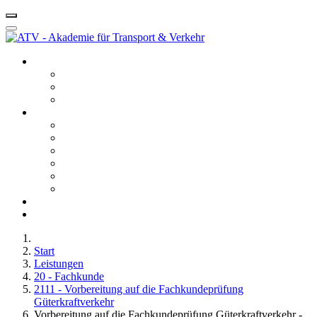
Startseite ATV
Kontakt
Leitbild
Portfolio
Leistungen
10 - Gefahrgut
20 - Fachkunde
40 - Fachseminare
50 - Berufskraftfahrerqualifikation
60 - Bedienberechtigungen
80 - Agentur
Anfahrt
Karriere
Start
Leistungen
20 - Fachkunde
2111 - Vorbereitung auf die Fachkundeprüfung
Güterkraftverkehr
Vorbereitung auf die Fachkundeprüfung Güterkraftverkehr -