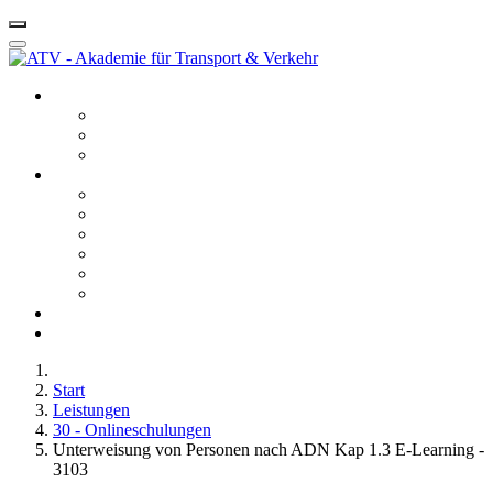
Startseite ATV
Kontakt
Leitbild
Portfolio
Leistungen
10 - Gefahrgut
20 - Fachkunde
40 - Fachseminare
50 - Berufskraftfahrerqualifikation
60 - Bedienberechtigungen
80 - Agentur
Anfahrt
Karriere
Start
Leistungen
30 - Onlineschulungen
Unterweisung von Personen nach ADN Kap 1.3 E-Learning -
3103