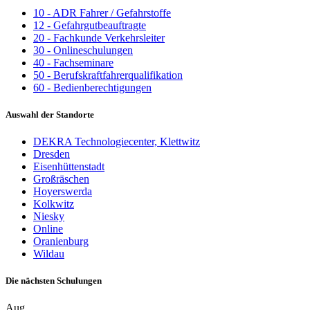
10 - ADR Fahrer / Gefahrstoffe
12 - Gefahrgutbeauftragte
20 - Fachkunde Verkehrsleiter
30 - Onlineschulungen
40 - Fachseminare
50 - Berufskraftfahrerqualifikation
60 - Bedienberechtigungen
Auswahl der Standorte
DEKRA Technologiecenter, Klettwitz
Dresden
Eisenhüttenstadt
Großräschen
Hoyerswerda
Kolkwitz
Niesky
Online
Oranienburg
Wildau
Die nächsten Schulungen
Aug