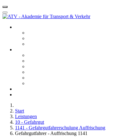
Startseite ATV
Kontakt
Leitbild
Portfolio
Leistungen
10 - Gefahrgut
20 - Fachkunde
40 - Fachseminare
50 - Berufskraftfahrerqualifikation
60 - Bedienberechtigungen
80 - Agentur
Anfahrt
Karriere
Start
Leistungen
10 - Gefahrgut
1141 - Gefahrgutfahrerschulung Auffrischung
Gefahrgutfahrer - Auffrischung 1141