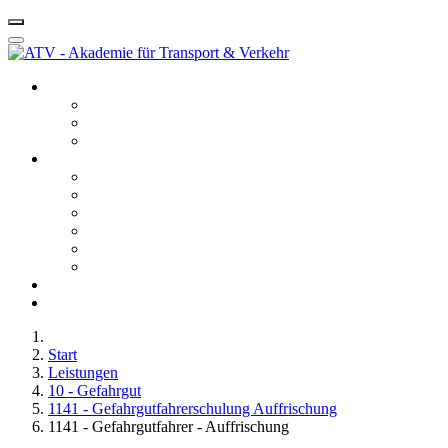
Startseite ATV
Kontakt
Leitbild
Portfolio
Leistungen
10 - Gefahrgut
20 - Fachkunde
40 - Fachseminare
50 - Berufskraftfahrerqualifikation
60 - Bedienberechtigungen
80 - Agentur
Anfahrt
Karriere
Start
Leistungen
10 - Gefahrgut
1141 - Gefahrgutfahrerschulung Auffrischung
1141 - Gefahrgutfahrer - Auffrischung