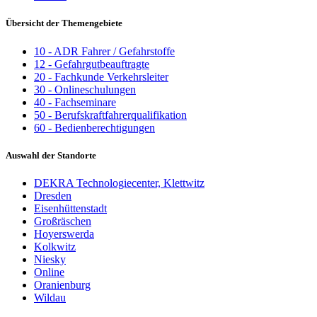
Übersicht der Themengebiete
10 - ADR Fahrer / Gefahrstoffe
12 - Gefahrgutbeauftragte
20 - Fachkunde Verkehrsleiter
30 - Onlineschulungen
40 - Fachseminare
50 - Berufskraftfahrerqualifikation
60 - Bedienberechtigungen
Auswahl der Standorte
DEKRA Technologiecenter, Klettwitz
Dresden
Eisenhüttenstadt
Großräschen
Hoyerswerda
Kolkwitz
Niesky
Online
Oranienburg
Wildau